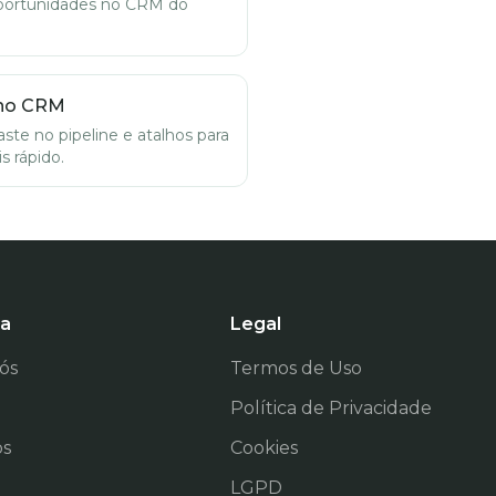
portunidades no CRM do
 no CRM
ste no pipeline e atalhos para
s rápido.
a
Legal
ós
Termos de Uso
Política de Privacidade
os
Cookies
LGPD