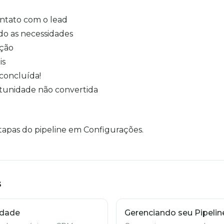
ontato com o lead
do as necessidades
ação
is
 concluída!
rtunidade não convertida
tapas do pipeline em Configurações.
s
idade
Gerenciando seu Pipelin