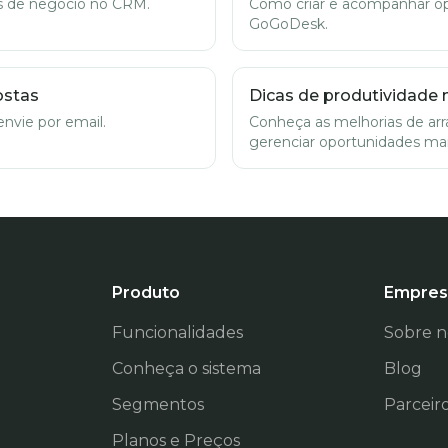
s de negócio no CRM.
Como criar e acompanhar o
GoGoDesk.
ostas
Dicas de produtividade
nvie por email.
Conheça as melhorias de arra
gerenciar oportunidades mai
Produto
Empres
Funcionalidades
Sobre n
Conheça o sistema
Blog
Segmentos
Parceir
Planos e Preços