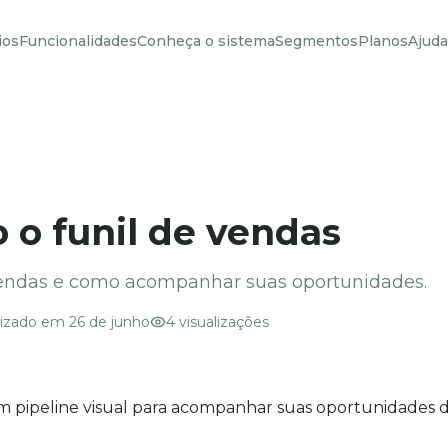
ios
Funcionalidades
Conheça o sistema
Segmentos
Planos
Ajuda
o funil de vendas
vendas e como acompanhar suas oportunidades.
lizado em
26 de junho
4
visualizações
pipeline visual para acompanhar suas oportunidades d