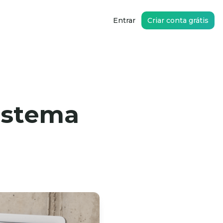
Entrar
Criar conta grátis
istema