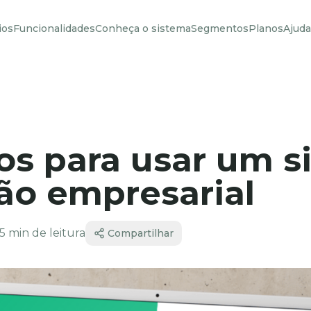
ios
Funcionalidades
Conheça o sistema
Segmentos
Planos
Ajuda
os para usar um s
ão empresarial
5
min de leitura
Compartilhar