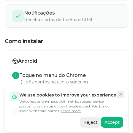
Notificações
Receba alertas de tarefas e CRM
Como instalar
Android
Toque no menu do Chrome
1
(três pontos no canto superior)
Toque em "Instalar app"
2
We use cookies to improve your experience
ou "Adicionar à tela inicial"
We collect anonymous visit metrics (pages, device,
source) to understand how the site is used. We do not
Confirme a instalação
3
share with third parties.
Learn more
.
O app será instalado automaticamente
Reject
Accept